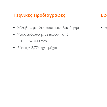
Τεχνικές Προδιαγραφές
Εφ
Χάλυβας, με ηλεκτροστατική βαφή, γκρι
Δ
Ύψος ανύψωσης με περόνη: από
115-1000 mm
Βάρος = 8,774 kg/τεμάχιο